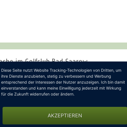
woche im Golfclub Bad Saarow
Diese Seite nutzt Website Tracking-Technologien von Dritten, um
 Berliner Golfwoche durften wir auf einem ganz besonderen Pla
ihre Dienste anzubieten, stetig zu verbessern und Werbung
lfclub Bad Saarow. Schon beim ersten Abschlag lag eine Mischun
entsprechend der Interessen der Nutzer anzuzeigen. Ich bin damit
einverstanden und kann meine Einwilligung jederzeit mit Wirkung
für die Zukunft widerrufen oder ändern.
icht nur den anspruchsvollen Platz zu meistern, sondern auch di
örper und Geist. Doch trotz der schweißtreibenden Bedingungen 
 Als die letzten Flights nach über sieben Stunden Spielzeit zurüc
AKZEPTIEREN
hzeitig die Freude, Teil dieses besonderen Finales gewesen zu se