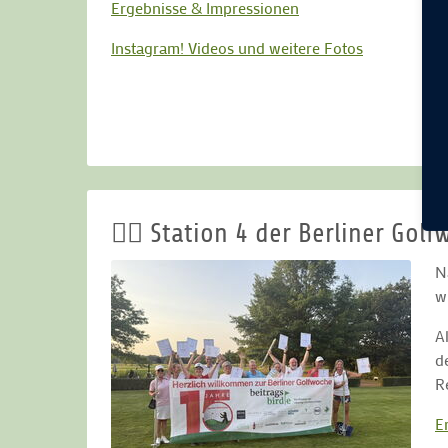
Ergebnisse & Impressionen
Instagram! Videos und weitere Fotos
🏌️‍♂️ Station 4 der Berliner G
N
w
A
d
R
E