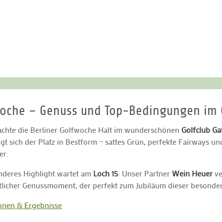
lfwoche – Genuss und Top-Bedingungen im
chte die Berliner Golfwoche Halt im wunderschönen
Golfclub G
igt sich der Platz in Bestform – sattes Grün, perfekte Fairways 
er.
nderes Highlight wartet am
Loch 15
: Unser Partner
Wein Heuer
ve
stlicher Genussmoment, der perfekt zum Jubiläum dieser besonde
onen & Ergebnisse