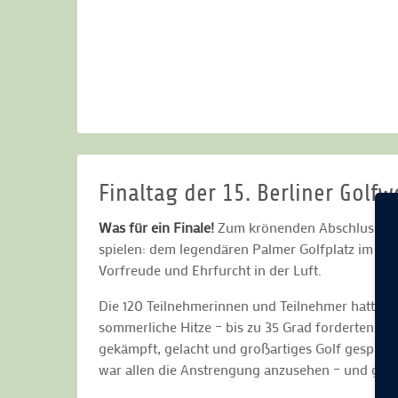
Finaltag der 15. Berliner Golf
Was für ein Finale!
Zum krönenden Abschluss der
spielen: dem legendären Palmer Golfplatz im Go
Vorfreude und Ehrfurcht in der Luft.
Die 120 Teilnehmerinnen und Teilnehmer hatten n
sommerliche Hitze – bis zu 35 Grad forderten K
gekämpft, gelacht und großartiges Golf gespielt.
war allen die Anstrengung anzusehen – und gleic