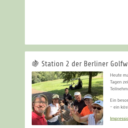
🍇 Station 2 der Berliner Go
Heute ma
Tagen ze
Teilnehm
Ein beso
– ein kö
Impressi