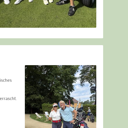
risches
errascht.