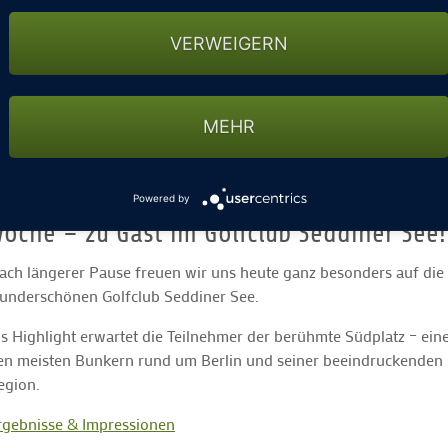
VERWEIGERN
MEHR
Powered by
olfwoche – zu Gast im Golfclub Seddiner See
ach längerer Pause freuen wir uns heute ganz besonders auf die 
underschönen Golfclub Seddiner See.
ls Highlight erwartet die Teilnehmer der berühmte Südplatz – ein
en meisten Bunkern rund um Berlin und seiner beeindruckenden G
egion.
rgebnisse & Impressionen