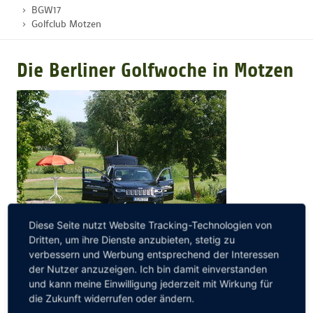
BGW17
Golfclub Motzen
GOLFTURNIERE
Die Berliner Golfwoche in Motzen
GOLF CARD
MITGLIEDSCHAFT
GOLF NEWS
GOLFEINSTEIGER
Diese Seite nutzt Website Tracking-Technologien von
Dritten, um ihre Dienste anzubieten, stetig zu
verbessern und Werbung entsprechend der Interessen
GOLFHOTELS
Nun schon seit 8 Jahren starten wir am Dienstag im
der Nutzer anzuzeigen. Ich bin damit einverstanden
und kann meine Einwilligung jederzeit mit Wirkung für
Golfclub Motzen auf die zweite Runde der Berliner
die Zukunft widerrufen oder ändern.
Golfwoche by Jeep. Bei 26 Grad wurde auf allen Tees