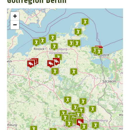
Golfregion Berlin
GOLFTURNIERE
+
−
GOLF CARD
MITGLIEDSCHAFT
GOLF NEWS
GOLFEINSTEIGER
GOLFHOTELS