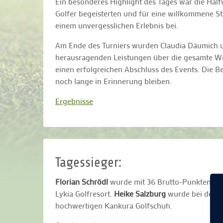
Ein besonderes Highlight des Tages war die Half
Golfer begeisterten und für eine willkommene S
einem unvergesslichen Erlebnis bei.
Am Ende des Turniers wurden Claudia Däumich un
herausragenden Leistungen über die gesamte Wo
einen erfolgreichen Abschluss des Events. Die B
noch lange in Erinnerung bleiben.
Ergebnisse
Tagessieger:
Florian Schrödl
wurde mit 36 Brutto-Punkten der
Lykia Golfresort.
Heike Salzburg
wurde bei den D
hochwertigen Kankura Golfschuh.