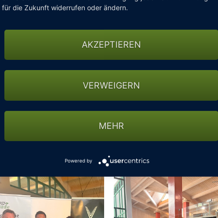
für die Zukunft widerrufen oder ändern.
und Ulf Jähncke und bekamen von Beitragsbirie einen schönen
AKZEPTIEREN
ttel und Jens Strauß einen GIN vom Hauptsponsor VinFast.
VERWEIGERN
Däumich und Martin Brandt! Wir gratulieren recht herzlich.
MEHR
Powered by