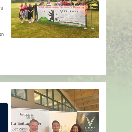
zu
en
ns