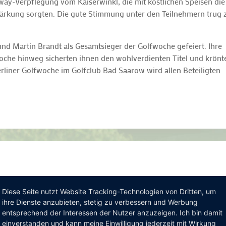
way-Verpflegung vom Kaiserwinkl, die mit köstlichen Speisen die
tärkung sorgten. Die gute Stimmung unter den Teilnehmern trug 
d Martin Brandt als Gesamtsieger der Golfwoche gefeiert. Ihre
che hinweg sicherten ihnen den wohlverdienten Titel und krönt
erliner Golfwoche im Golfclub Bad Saarow wird allen Beteiligten
 Brutto-Sieger und gewann eine hochwertige Reise nach Belek i
Diese Seite nutzt Website Tracking-Technologien von Dritten, um
amen die Brutto Siegerin und gewann einen Gutschein für einen
ihre Dienste anzubieten, stetig zu verbessern und Werbung
entsprechend der Interessen der Nutzer anzuzeigen. Ich bin damit
einverstanden und kann meine Einwilligung jederzeit mit Wirkung