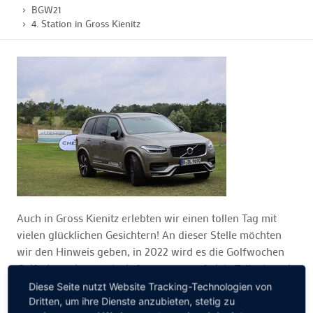
BGW21
4. Station in Gross Kienitz
GOLFTURNIERE
GOLF CARD
MITGLIEDSCHAFT
GOLF NEWS
Auch in Gross Kienitz erlebten wir einen tollen Tag mit
GOLFEINSTEIGER
vielen glücklichen Gesichtern! An dieser Stelle möchten
wir den Hinweis geben, in 2022 wird es die Golfwochen
GOLFHOTELS
Golfreise geben und wir freuen uns auf viele Teilnehmer!
Diese Seite nutzt Website Tracking-Technologien von
Wir planen gemeinsam mit Thomas Duppke eine
Dritten, um ihre Dienste anzubieten, stetig zu
Gruppenreise für Euch nach La Gomera. Hier schon