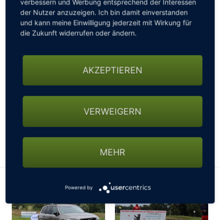
verbessern und Werbung entsprechend der Interessen
einmal vorab ein paar Infos.
der Nutzer anzuzeigen. Ich bin damit einverstanden
und kann meine Einwilligung jederzeit mit Wirkung für
Leistungsumfang:
04. – 09. Mai 2022 (geplant),
die Zukunft widerrufen oder ändern.
Halbpension, 3 Green Fee im Tecina Golf, Sämtliche
Transfers ab Ableger Los Cristianos auf Teneriffa – auch
ab Flughafen TFS zu buchbar … Preis pro Person im
AKZEPTIEREN
DZ/HP ab € 599,-
Buchungen und Informationen bei der Deutschland
Repräsentanz D.T.S. GmbH, Thomas Duppke,
VERWEIGERN
t.duppke@dtsgmbh.com , 02271-496681
Ergebnisse
MEHR
Powered by