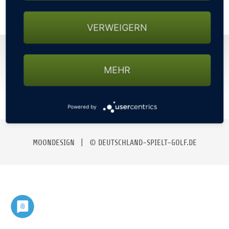
BGW22
GOLFTURNIERE
VERWEIGERN
GOLFHOTELS
KONTAKT
IMPRESSUM
DATENSCHUTZ
GOLF CARD
AGBS
NEWSLETTER
MEHR
MITGLIEDSCHAFT
Powered by
GOLF NEWS
MOONDESIGN
| © DEUTSCHLAND-SPIELT-GOLF.DE
GOLFEINSTEIGER
GOLFHOTELS