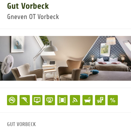
Gut Vorbeck
GOLFTURNIERE
Gneven OT Vorbeck
GOLF CARD
MITGLIEDSCHAFT
GOLF NEWS
GOLFEINSTEIGER
GOLFHOTELS
GUT VORBECK