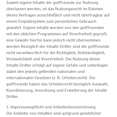
Soweit eigene Inhalte der golffreunde zur Nutzung
überlassen werden, ist das Nutzungsrecht im Rahmen
dieses Vertrages ausschließlich und nicht übertragbar auf
einem Einplatzsystem zum persönlichen Gebrauch
gewährt. Eigene Inhalte werden von den golffreunden
mit den üblichen Programmen auf Virenfreiheit geprüft,
eine Gewähr hierfür kann jedoch nicht übernommen
werden Bezüglich der Inhalte Dritter sind die golffreunde
nicht verantwortlich für die Richtigkeit, Vollständigkeit,
Verlässlichkeit und Virenfreiheit. Die Nutzung dieser
Inhalte Dritter erfolgt auf eigene Gefahr und unterliegen
dabei den jeweils geltenden nationalen und
internationalen Gesetzen (z. B. Urheberrecht). Die
golffreunde haben das Urheberrecht bezüglich Auswahl,
Koordinierung, Anordnung und Erweiterung der Inhalte
Dritter.
5. Impressumspflicht und Anbieterkennzeichnung
Die Anbieter von Inhalten sind aufgrund gesetzlicher