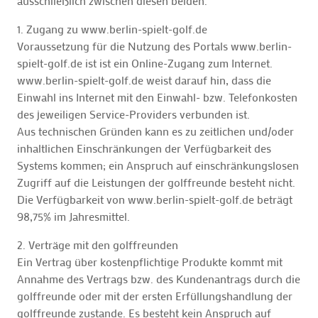
ausschließlich zwischen diesen beiden.
1. Zugang zu www.berlin-spielt-golf.de
Voraussetzung für die Nutzung des Portals www.berlin-
spielt-golf.de ist ist ein Online-Zugang zum Internet.
www.berlin-spielt-golf.de weist darauf hin, dass die
Einwahl ins Internet mit den Einwahl- bzw. Telefonkosten
des jeweiligen Service-Providers verbunden ist.
Aus technischen Gründen kann es zu zeitlichen und/oder
inhaltlichen Einschränkungen der Verfügbarkeit des
Systems kommen; ein Anspruch auf einschränkungslosen
Zugriff auf die Leistungen der golffreunde besteht nicht.
Die Verfügbarkeit von www.berlin-spielt-golf.de beträgt
98,75% im Jahresmittel.
2. Verträge mit den golffreunden
Ein Vertrag über kostenpflichtige Produkte kommt mit
Annahme des Vertrags bzw. des Kundenantrags durch die
golffreunde oder mit der ersten Erfüllungshandlung der
golffreunde zustande. Es besteht kein Anspruch auf