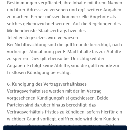
Bestimmungen verpflichtet, ihre Inhalte mit ihrem Namen
und ihrer Adresse zu versehen und ggf. weitere Angaben
zu machen. Ferner müssen kommerzielle Angebote als
solches gekennzeichnet werden. Auf die Regelungen des
Mediendienste-Staatsvertrags bzw. des
Teledienstegesetzes wird verwiesen.
Bei Nichtbeachtung sind die golffreunde berechtigt, nach
vorheriger Abmahnung per E-Mail Inhalte bis zur Abhilfe
zu sperren. Dies gilt ebenso bei Unrichtigkeit der
Angaben. Erfolgt keine Abhilfe, sind die golffreunde zur
fristlosen Kündigung berechtigt.
6. Kündigung des Vertragsverhältnisses
Vertragsverhältnisse werden mit der im Vertrag
vorgesehenen Kündigungsfrist geschlossen. Beide
Parteien sind darüber hinaus berechtigt, das
Vertragsverhältnis fristlos zu kündigen, sofern hierfür ein
wichtiger Grund vorliegt. golffreunde wird dem Kunden
vor Ausschluss eine Warnung mit angemessener Frist