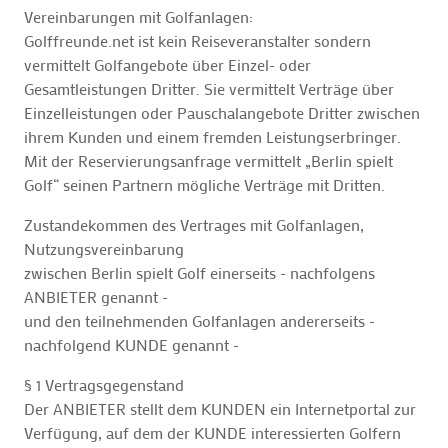
Vereinbarungen mit Golfanlagen:
Golffreunde.net ist kein Reiseveranstalter sondern
vermittelt Golfangebote über Einzel- oder
Gesamtleistungen Dritter. Sie vermittelt Verträge über
Einzelleistungen oder Pauschalangebote Dritter zwischen
ihrem Kunden und einem fremden Leistungserbringer.
Mit der Reservierungsanfrage vermittelt „Berlin spielt
Golf“ seinen Partnern mögliche Verträge mit Dritten.
Zustandekommen des Vertrages mit Golfanlagen,
Nutzungsvereinbarung
zwischen Berlin spielt Golf einerseits - nachfolgens
ANBIETER genannt -
und den teilnehmenden Golfanlagen andererseits -
nachfolgend KUNDE genannt -
§ 1 Vertragsgegenstand
Der ANBIETER stellt dem KUNDEN ein Internetportal zur
Verfügung, auf dem der KUNDE interessierten Golfern