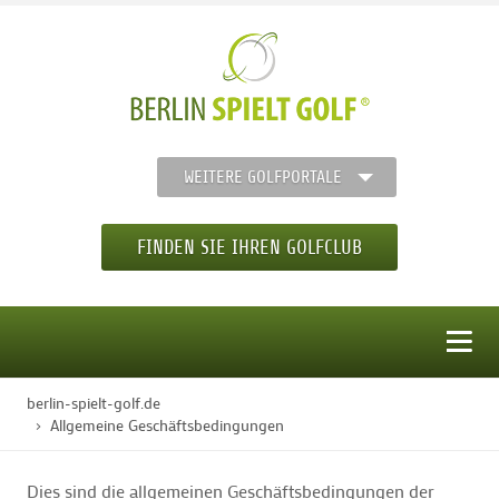
WEITERE GOLFPORTALE
FINDEN SIE IHREN GOLFCLUB
MENÜ
berlin-spielt-golf.de
STARTSEITE
Allgemeine Geschäftsbedingungen
GOLFREGION
Dies sind die allgemeinen Geschäftsbedingungen der