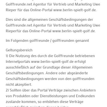
Golffreunde.net Agentur für Vertrieb und Marketing Uwe
Rieper für das Online-Portal www.berlin-spielt-golf.de.
GOLFTURNIERE
Dies sind die allgemeinen Geschäftsbedingungen der
Golffreunde.net Agentur für Vertrieb und Marketing Uwe
GOLF CARD
Rieperfür das Online-Portal www.berlin-spielt-golf.de.
Im Folgenden golffreunde / golffreunden genannt
MITGLIEDSCHAFT
Geltungsbereich
1) Die Nutzung des durch die Golffreunde betriebenen
GOLF NEWS
Internetportals www.berlin-spielt-golf.de erfolgt
ausschließlich auf der Grundlage dieser Allgemeinen
Geschäftsbedingungen. Andere oder abgeänderte
GOLFEINSTEIGER
Geschäftsbedingungen werden von den golffreunden
nicht akzeptiert.
2) Sollten über das Portal Verträge zwischen Anbietern
GOLFHOTELS
von Produkten oder Dienstleistungen und Endkunden
zustande kommen, so entstehen diese Verträge