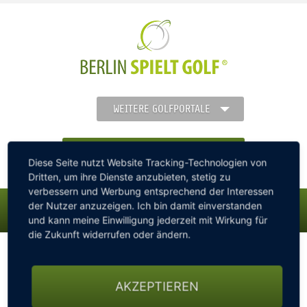
WEITERE GOLFPORTALE
FINDEN SIE IHREN GOLFCLUB
Diese Seite nutzt Website Tracking-Technologien von
Dritten, um ihre Dienste anzubieten, stetig zu
verbessern und Werbung entsprechend der Interessen
der Nutzer anzuzeigen. Ich bin damit einverstanden
und kann meine Einwilligung jederzeit mit Wirkung für
MENÜ
die Zukunft widerrufen oder ändern.
berlin-spielt-golf.de
STARTSEITE
Golfturniere für die Region Berlin Brandenburg, Berliner
Golfwoche
AKZEPTIEREN
Berliner Golfwoche: 5 Tage - 5 Turniere - 5 Plätze
GOLFREGION
Weimarer Land