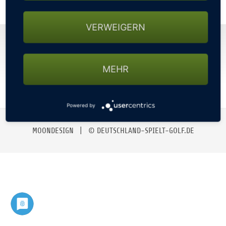
GOLFTURNIERE
VERWEIGERN
GOLFHOTELS
KONTAKT
IMPRESSUM
DATENSCHUTZ
AGBS
NEWSLETTER
GOLF CARD
MEHR
MITGLIEDSCHAFT
Powered by
GOLF NEWS
MOONDESIGN
| © DEUTSCHLAND-SPIELT-GOLF.DE
GOLFEINSTEIGER
GOLFHOTELS