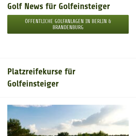
Golf News für Golfeinsteiger
GOLFTURNIERE
ÖFFENTLICHE GOLFANLAGEN IN BERLIN &
BRANDENBURG
GOLF CARD
MITGLIEDSCHAFT
Platzreifekurse für
GOLF NEWS
Golfeinsteiger
GOLFEINSTEIGER
GOLFHOTELS