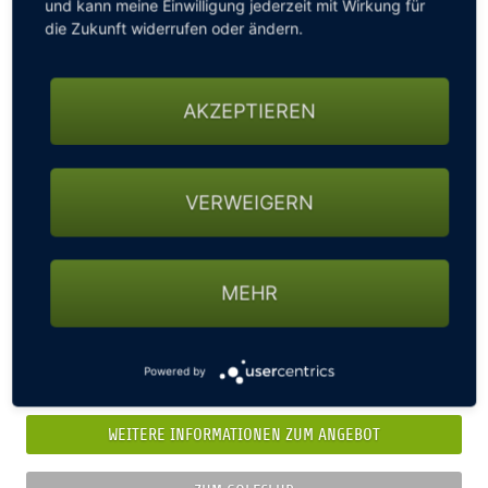
und kann meine Einwilligung jederzeit mit Wirkung für
die Zukunft widerrufen oder ändern.
AKZEPTIEREN
DGV-PLATZREIFEKURS
VERWEIGERN
Golfclub Bad Saarow /
Bad Saarow
Im DGV-Platzreifekurs können Anfänger die Berechtigung
zum selbstständigen Spielen auf dem Golfplatz erlangen.
MEHR
In diesem Kurs werden Sie intensiv auf die DGV-
Platzreifeprüfung in Theorie und Praxis vorbereitet. Nach
erfolgreichem Abschluss erhalten Sie die in Deutschland
Powered by
offiziell anerkannt DGV-Platzreife.
WEITERE INFORMATIONEN ZUM ANGEBOT