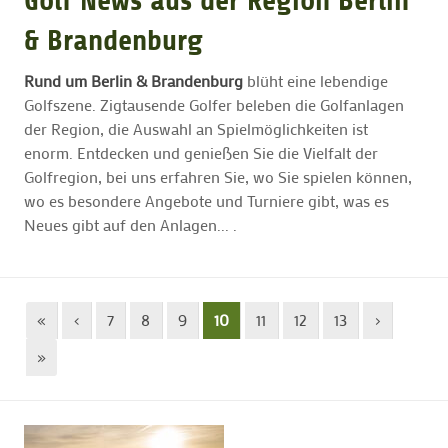
Golf News aus der Region Berlin
& Brandenburg
GOLFTURNIERE
Rund um Berlin & Brandenburg
blüht eine lebendige
Golfszene. Zigtausende Golfer beleben die Golfanlagen
GOLF CARD
der Region, die Auswahl an Spielmöglichkeiten ist
enorm. Entdecken und genießen Sie die Vielfalt der
Golfregion, bei uns erfahren Sie, wo Sie spielen können,
MITGLIEDSCHAFT
wo es besondere Angebote und Turniere gibt, was es
Neues gibt auf den Anlagen... .
GOLF NEWS
GOLFEINSTEIGER
«
‹
7
8
9
10
11
12
13
›
»
GOLFHOTELS