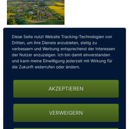
GOLF FLEESENSEE BREAK
Diese Seite nutzt Website Tracking-Technologien von
Dritten, um ihre Dienste anzubieten, stetig zu
Packen Sie Ihre Schläger ein und genießen Sie für 2 Tage
verbessern und Werbung entsprechend der Interessen
die Weite unserer wunderbaren Golfanlage – Abschalten
der Nutzer anzuzeigen. Ich bin damit einverstanden
garantiert! Buchbar mit SCHLOSS Fleesensee, BEECH
und kann meine Einwilligung jederzeit mit Wirkung für
Resort Fleesensee, BEECH Resort Plauer See,
die Zukunft widerrufen oder ändern.
MAREMÜRITZ Yachthafen Resort und ROBINSON
Fleesensee. 2 Übernachtungen inklusive Frühstück, Je ein
Greenfee für den B2B-Platz und den Engel & Völkers
AKZEPTIEREN
Course ... ab 315 EUR p.P.
MEHR LESEN
VERWEIGERN