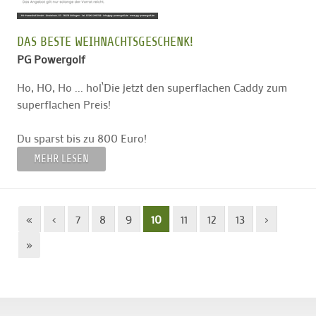
DAS BESTE WEIHNACHTSGESCHENK!
PG Powergolf
Ho, HO, Ho ... hol`Die jetzt den superflachen Caddy zum
superflachen Preis!
Du sparst bis zu 800 Euro!
MEHR LESEN
«
‹
7
8
9
10
11
12
13
›
»