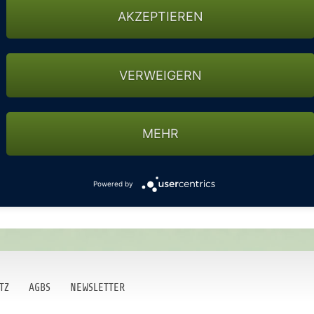
tlichsten Golfplatz der Republik. Besuchen Sie unseren schönen
AKZEPTIEREN
gesinnten. Unser Sommerspezial ist für die Monate Juli und
ght (bis 4 Golfer) für 18- Loch nur 100€!
rasse bei kühlen Getränken und kleinem Imbiss zur Stärkung zum
VERWEIGERN
Golftag gelungen ab. Schönes Spiel!
MEHR
Powered by
TZ
AGBS
NEWSLETTER