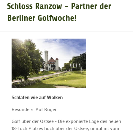
Schloss Ranzow - Partner der
GOLFTURNIERE
Berliner Golfwoche!
GOLF CARD
MITGLIEDSCHAFT
GOLF NEWS
GOLFEINSTEIGER
Schlafen wie auf Wolken
Besonders. Auf Rügen
GOLFHOTELS
Golf über der Ostsee - Die exponierte Lage des neuen
18-Loch Platzes hoch über der Ostsee, umrahmt vom