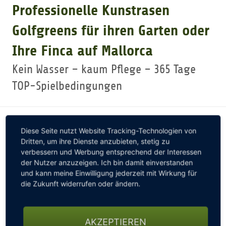
Professionelle Kunstrasen
GOLFTURNIERE
Golfgreens für ihren Garten oder
Ihre Finca auf Mallorca
GOLF CARD
Kein Wasser – kaum Pflege – 365 Tage
TOP-Spielbedingungen
MITGLIEDSCHAFT
GOLF NEWS
Diese Seite nutzt Website Tracking-Technologien von
Dritten, um ihre Dienste anzubieten, stetig zu
verbessern und Werbung entsprechend der Interessen
GOLFEINSTEIGER
der Nutzer anzuzeigen. Ich bin damit einverstanden
und kann meine Einwilligung jederzeit mit Wirkung für
die Zukunft widerrufen oder ändern.
GOLFHOTELS
Wir begrüßen unseren neuen Sponsor
"Private
AKZEPTIEREN