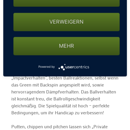
Greens"
bei der Hamburger Golfwoche. Private
Greens wird die Golfwoche mit seinen hochwertigen
Golfgreens bereichern.
VERWEIGERN
Kein Wasser – kaum Pflege – 365 Tage TOP-
Spielbedingungen
MEHR
Unsere Systeme sind Golfgreens aus speziell für den
Golfsport entwickelten Kunstrasen, mit dem absolut
authentischen Spielverhalten, wie auf natürlichem
Powered by
Golfrasen. Sie profitieren von perfektem
„Impactverhalten“, besten Ballreaktionen, selbst wenn
das Green mit Backspin angespielt wird, sowie
hervorragendem Dämpfverhalten. Das Ballverhalten
ist konstant treu, die Ballrollgeschwindigkeit
gleichmäßig. Die Spielqualität ist hoch – perfekte
Bedingungen, um ihr Handicap zu verbessern!
Putten, chippen und pitchen lassen sich „Private