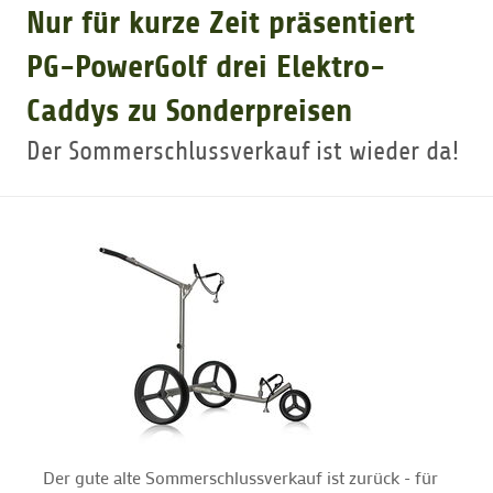
Nur für kurze Zeit präsentiert
GOLFTURNIERE
PG-PowerGolf drei Elektro-
Caddys zu Sonderpreisen
GOLF CARD
Der Sommerschlussverkauf ist wieder da!
MITGLIEDSCHAFT
GOLF NEWS
GOLFEINSTEIGER
GOLFHOTELS
Der gute alte Sommerschlussverkauf ist zurück - für