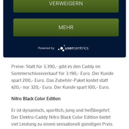
VERWEIGERN
PowerGolf eine große Auswahl. Eine Garantie von 5
Jahren auf den Rahmen ist Standard. Das Zubehör-
Paket besteht aus Scorecard-Halter, Schirmhalter,
Schirm mit UV-Beschichtung und Tragetasche. Der
MEHR
Caddy ist mit einem Booster-Akku (bis zu 45 Loch)
ausgerüstet. Weiteres Zubehör (Fernbedienung mit
Gestensteuerung, magnetische Baghalterung usw.)
Powered by
kann auf Wunsch dazu bestellt werden.
Preise: Statt für 3.390,- gibt es den Caddy im
Sommerschlussverkauf für 3.190,- Euro. Der Kunde
spart 200,- Euro. Das Zubehör-Paket kostet statt
420,- nur 320,- Euro. Der Kunde spart 100,- Euro.
Nitro Black Color Edition
Er ist dynamisch, sportlich, jung und heißbegehrt.
Der Elektro-Caddy Nitro Black Color Edition bietet
viel Leistung zu einem sensationell günstigen Preis.