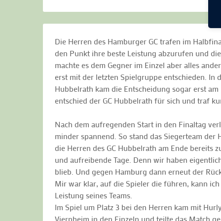
Die Herren des Hamburger GC trafen im Halbfin
den Punkt ihre beste Leistung abzurufen und die
machte es dem Gegner im Einzel aber alles ander
erst mit der letzten Spielgruppe entschieden. I
Hubbelrath kam die Entscheidung sogar erst am 
entschied der GC Hubbelrath für sich und traf k
Nach dem aufregenden Start in den Finaltag verli
minder spannend. So stand das Siegerteam der He
die Herren des GC Hubbelrath am Ende bereits z
und aufreibende Tage. Denn wir haben eigentlich
blieb. Und gegen Hamburg dann erneut der Rückst
Mir war klar, auf die Spieler die führen, kann i
Leistung seines Teams.
Im Spiel um Platz 3 bei den Herren kam mit Hur
Viernheim in den Einzeln und teilte das Match 