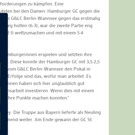
sforderungen zu kämpfen. Eine
auteten bei den Damen: Hamburger GC gegen die
r vom G&LC Berlin-Wannsee gegen das erstmalig
eg holten (6:3), war die zweite Partie eng
n (2:1) wettzumachen und mit einem 5:4
en Hamburgerinnen erspielen und setzten ihre
der. Diese konnte der Hamburger GC mit 3,5:2,5
Damen vom G&LC Berlin-Wannsee den Pokal in
: "Erfolge sind das, wofür man arbeitet. Es
ielerinnen haben sich hier unglaublich gut
chwuchsarbeit investieren. Wenn dies mit einem
ängig ihre Punkte machen konnten."
lley. Die Truppe aus Bayern lieferte als Neuling
s spannend weiter. Am Ende gewann der GC St.