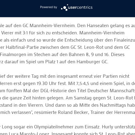
Powered by
ale auf den GC Mannheim-Viernheim. Den Hanseaten gelang es a
 Vierer mit 3:1 für sich zu entscheiden. Mannheim-Viernheim
e als einfach und so wurde die Entscheidung über den Finaleinz
n der Halbfinal-Partie zwischen dem GC St. Leon-Rot und dem GC
Finalmorgen im Stechen auf den Bahnen 8, 9 und 16. Dieses
urz darauf im Spiel um Platz 1 auf den Hamburger GC.
ef der weitere Tag mit den insgesamt erneut vier Partien nicht
rren erst gegen 19.30 Uhr fest. Mit 7,5:4,5 und einem Spiel, in 
um fünften Mal der DGL-Historie den Titel Deutscher Mannschaft
 die ganze Zeit hinten gelegen. Am Samstag gegen St. Leon-Rot h
and in den Vierern. Und dann so ab Mitte des Nachmittags haben 
ch mich verlassen", resümierte Roland Becker, Trainer der Herren
ly Long sogar ein Olympiateilnehmer zum Einsatz. Hurly unters
gegen Luca Maroto-Lopez. Insgesamt konnte sich St. Leon-Rot ab