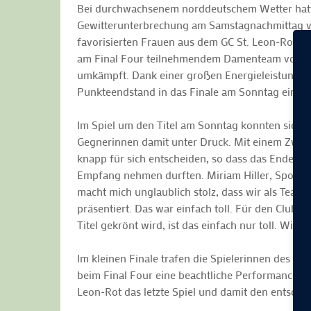
Bei durchwachsenem norddeutschem Wetter hatte
Gewitterunterbrechung am Samstagnachmittag v
favorisierten Frauen aus dem GC St. Leon-Rot 
am Final Four teilnehmendem Damenteam vom GC 
umkämpft. Dank einer großen Energieleistung g
Punkteendstand in das Finale am Sonntag einzu
Im Spiel um den Titel am Sonntag konnten sich d
Gegnerinnen damit unter Druck. Mit einem Zwisc
knapp für sich entscheiden, so dass das Enderg
Empfang nehmen durften. Miriam Hiller, Sportdir
macht mich unglaublich stolz, dass wir als Team m
präsentiert. Das war einfach toll. Für den Club i
Titel gekrönt wird, ist das einfach nur toll. Wir
Im kleinen Finale trafen die Spielerinnen des G
beim Final Four eine beachtliche Performance ab
Leon-Rot das letzte Spiel und damit den entschei