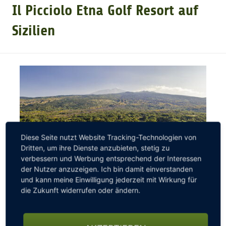
Il Picciolo Etna Golf Resort auf
GOLFTURNIERE
Sizilien
GOLF CARD
MITGLIEDSCHAFT
GOLF NEWS
Diese Seite nutzt Website Tracking-Technologien von
Dritten, um ihre Dienste anzubieten, stetig zu
GOLFEINSTEIGER
verbessern und Werbung entsprechend der Interessen
der Nutzer anzuzeigen. Ich bin damit einverstanden
und kann meine Einwilligung jederzeit mit Wirkung für
GOLFHOTELS
die Zukunft widerrufen oder ändern.
Il Picciolo Etna Golf Resort & Spa
Das nur 56 Kilometer von Catania entfernte Il Picciolo