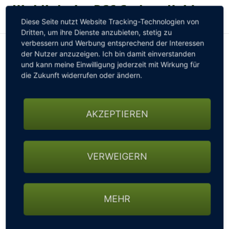
Highlight im BGC Stolper Heide
Diese Seite nutzt Website Tracking-Technologien von
GOLFTURNIERE
Dritten, um ihre Dienste anzubieten, stetig zu
verbessern und Werbung entsprechend der Interessen
der Nutzer anzuzeigen. Ich bin damit einverstanden
GOLF CARD
und kann meine Einwilligung jederzeit mit Wirkung für
die Zukunft widerrufen oder ändern.
MITGLIEDSCHAFT
AKZEPTIEREN
GOLF NEWS
Im Juli wird ein ganz besonderes Highlight im BGC
VERWEIGERN
GOLFEINSTEIGER
Stolper Heide stattfinden: die Amateurelite Europas
trifft sich zum
GTGA Invitational Turnier
.
Das
Teilnehmerfeld füllt sich allmählich mit Topathleten.
GOLFHOTELS
Wer nachsehen möchte- gerne hier
MEHR
entlang:
http://www.gtgainvitational.de/players.php
Wir freuen uns schon auf das Turnier vom 22.-25. Juli