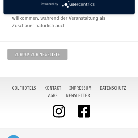
im BGC Stolper Heide. Übrigens: bis dahin & danach
Powered by
sind Sie als Gastspieler in Stolpe herzlich
willkommen, während der Veranstaltung als
Zuschauer natürlich auch.
ZURÜCK ZUR NEWSLISTE
GOLFHOTELS
KONTAKT
IMPRESSUM
DATENSCHUTZ
AGBS
NEWSLETTER