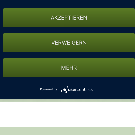
blingshotel
INSTONgolf ein Golfarrangement mit 20%
AKZEPTIEREN
nlimited Greenfee auf allen drei Golfplätzen.
blingshotel und übernachten Sie auf GUT VORBECK,
VERWEIGERN
tag und 11.00 Uhr am Abreisetag buchbar
MEHR
Powered by