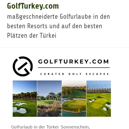
GolfTurkey.com
GOLFTURNIERE
maßgeschneiderte Golfurlaube in den
besten Resorts und auf den besten
GOLF CARD
Plätzen der Türkei
MITGLIEDSCHAFT
GOLF NEWS
GOLFEINSTEIGER
GOLFHOTELS
Golfurlaub in der Türkei: Sonnenschein,