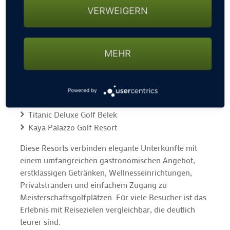
Südeuropa. Gäste können in renommierten
VERWEIGERN
Luxusresorts übernachten, wie zum Beispiel:
Cullinan Belek
Regnum Carya
MEHR
Maxx Royal Belek Golf Resort
Gloria Serenity Resort
Cornelia Diamond Golf Resort & Spa
Powered by
Sueno Hotels Deluxe Belek
Titanic Deluxe Golf Belek
Kaya Palazzo Golf Resort
Diese Resorts verbinden elegante Unterkünfte mit
einem umfangreichen gastronomischen Angebot,
erstklassigen Getränken, Wellnesseinrichtungen,
Privatstränden und einfachem Zugang zu
Meisterschaftsgolfplätzen. Für viele Besucher ist das
Erlebnis mit Reisezielen vergleichbar, die deutlich
teurer sind.