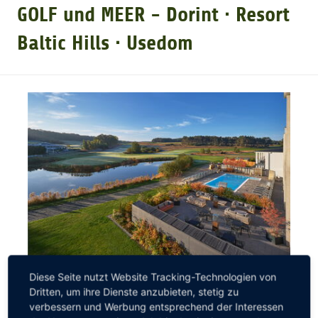
GOLF und MEER - Dorint ∙ Resort
GOLFTURNIERE
Baltic Hills ∙ Usedom
GOLF CARD
MITGLIEDSCHAFT
GOLF NEWS
GOLFEINSTEIGER
GOLFHOTELS
Diese Seite nutzt Website Tracking-Technologien von
Dritten, um ihre Dienste anzubieten, stetig zu
verbessern und Werbung entsprechend der Interessen
Hier laden Sie Europas längste Strandpromenade