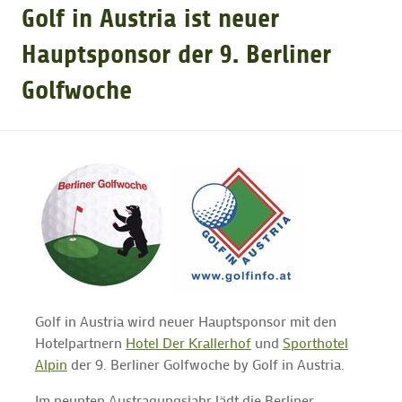
Golf in Austria ist neuer
GOLFTURNIERE
Hauptsponsor der 9. Berliner
Golfwoche
GOLF CARD
MITGLIEDSCHAFT
GOLF NEWS
GOLFEINSTEIGER
Golf in Austria wird neuer Hauptsponsor mit den
GOLFHOTELS
Hotelpartnern
Hotel Der Krallerhof
und
Sporthotel
Alpin
der 9. Berliner Golfwoche by Golf in Austria.
Im neunten Austragungsjahr lädt die Berliner