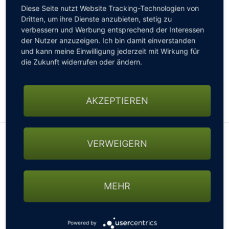
Als Hauptpreis der Woche wartet auf die Gesamt-
Diese Seite nutzt Website Tracking-Technologien von
Sieger Netto eine Reise nach Österreich. Für den
Dritten, um ihre Dienste anzubieten, stetig zu
Gesamtsieg werden die besten zwei Netto-
verbessern und Werbung entsprechend der Interessen
Ergebnisse addiert.
der Nutzer anzuzeigen. Ich bin damit einverstanden
und kann meine Einwilligung jederzeit mit Wirkung für
Die 9. Berliner Golfwoche by
Golf in Austria
hält nicht
die Zukunft widerrufen oder ändern.
nur für Golfwochen-Neulinge, sondern auch für alle,
die das Turnierereignis bereits kennen, wieder Neues
bereit.
AKZEPTIEREN
VERWEIGERN
MEHR
Powered by