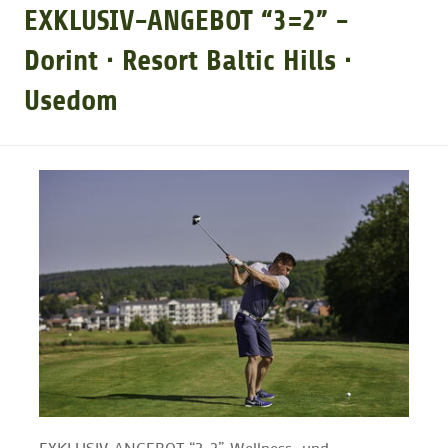
EXKLUSIV-ANGEBOT “3=2” -
GOLFTURNIERE
Dorint ∙ Resort Baltic Hills ∙
Usedom
GOLF CARD
MITGLIEDSCHAFT
GOLF NEWS
GOLFEINSTEIGER
GOLFHOTELS
EXKLUSIV-ANGEBOT “3=2”, Wellness- und