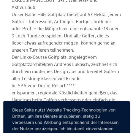
Aktivurlaub
Unser Baltic Hills Golfplatz bietet auf 57 Hektar jedem
Golfer – Interessent, Anfänger, Fortgeschrittener
oder Profi – die Möglichkeit eine entspannte 18 oder
9 Loch Runde zu spielen. Und alle Golfer, die es
lieber etwas aufregender mögen, können gerne an
unseren Turnieren teilnehmen.
Der Links-Course Golfplatz, angelegt vom
Golfplatzarchitekten Andreas Lukasch, zeichnet sich
durch ein modernes Design aus und bereitet Golfern
aller Leistungsklassen viel Freude.
Im SPA vom Dorint Resort ****
entspannen, regionale Köstlichkeiten genießen, das
Handicap beim Golfen verbessern oder einfach die
Natur beim Sonnenuntergang erleben. Auf Usedom
Diese Seite nutzt Website Tracking-Technologien von
kommen Sie zur Ruhe und können den Urlaub in
Dritten, um ihre Dienste anzubieten, stetig zu
vollen Zügen ausleben.
verbessern und Werbung entsprechend der Interessen
der Nutzer anzuzeigen. Ich bin damit einverstanden
Wir freuen uns auf Ihren Besuch!