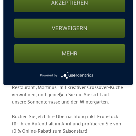
AKZEPTIEREN
idyllisch am Serrahner See gelegen und eingebettet
in eine Landschaft aus grünen Wiesen, weiten
Feldern und Wäldern.
VERWEIGERN
Unsere 27 komfortablen Zimmer und Suiten bieten
Ihnen eine entspannte Atmosphäre und sind der
perfekte Ausgangspunkt für Erkundungen in der
MEHR
Mecklenburgischen Seenplatte – sei es beim
Wandern oder Radfahren.
Powered by
Lassen Sie sich in unserem ausgezeichneten
Restaurant „Martinus“ mit kreativer Crossover-Küche
verwöhnen, und genießen Sie die Aussicht auf
unsere Sonnenterrasse und den Wintergarten.
Buchen Sie jetzt Ihre Übernachtung inkl. Frühstück
für Ihren Aufenthalt im April und profitieren Sie von
10 % Online-Rabatt zum Saisonstart!