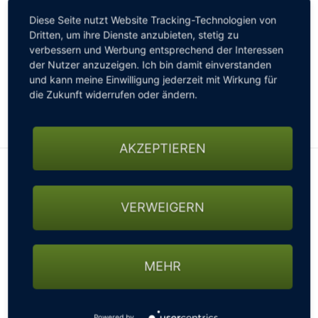
übersenden wir Euch zwei interessante Angebote.
Diese Seite nutzt Website Tracking-Technologien von
Dritten, um ihre Dienste anzubieten, stetig zu
Nitro flat Steel
verbessern und Werbung entsprechend der Interessen
mit Booster-Akku (bis zu 45 Loch) inkl. verstellbarer
der Nutzer anzuzeigen. Ich bin damit einverstanden
Schirmhalter Edelstahl, UV- Schirm, Scorecard-Halter
und kann meine Einwilligung jederzeit mit Wirkung für
und Tragetasche – List Preis 2.819,00 €
die Zukunft widerrufen oder ändern.
Berlin spielt Golf Vorteil von 1.999,00 € - Ersparnis
820,00 €
AKZEPTIEREN
VERWEIGERN
MEHR
Powered by