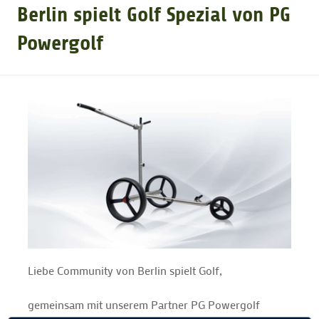
Berlin spielt Golf Spezial von PG
GOLFTURNIERE
Powergolf
GOLF CARD
MITGLIEDSCHAFT
GOLF NEWS
GOLFEINSTEIGER
GOLFHOTELS
Liebe Community von Berlin spielt Golf,
gemeinsam mit unserem Partner PG Powergolf