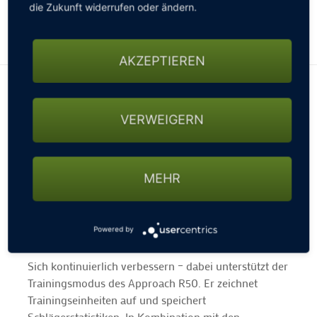
die Zukunft widerrufen oder ändern.
AKZEPTIEREN
Das eigene Spiel verbessern:
Ob in der Halle oder im Freien, der Approach R50
VERWEIGERN
hilft bei der Optimierung des eigenen Spiels. Das
Gerät bietet Statistiken für jeden Schläger im Bag1
und 15 Metriken helfen, am eigenen Schwung zu
MEHR
feilen. Mit hochmodernen Hochgeschwindigkeits-
Kameras werden Bewegungen des Balls erfasst, so
dass der Approach R50 alle Metriken des Ballflugs
Powered by
analysiert.
Sich kontinuierlich verbessern – dabei unterstützt der
Trainingsmodus des Approach R50. Er zeichnet
Trainingseinheiten auf und speichert
Schlägerstatistiken. In Kombination mit den