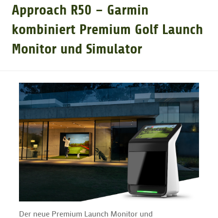
Approach R50 – Garmin
GOLFTURNIERE
kombiniert Premium Golf Launch
Monitor und Simulator
GOLF CARD
MITGLIEDSCHAFT
GOLF NEWS
GOLFEINSTEIGER
GOLFHOTELS
Der neue Premium Launch Monitor und