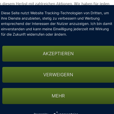
n diesem Herbst mit zahlreichen Aktionen. Wir haben für jeden
ber die Herbstferien oder das passende Weihnachtsgeschenk.
Diese Seite nutzt Website Tracking-Technologien von Dritten, um
ihre Dienste anzubieten, stetig zu verbessern und Werbung
entsprechend der Interessen der Nutzer anzuzeigen. Ich bin damit
einverstanden und kann meine Einwilligung jederzeit mit Wirkung
 Golfarrangement der
Upstalsboom Hotelresidenz & SPA
für die Zukunft widerrufen oder ändern.
gem Genießer-Frühstücksbuffet, Rückenmassage u.v.m.
en Herbsturlaub an der Ostseeküste!
AKZEPTIEREN
enau das richtige für das baldige Weihnachtsfest und ein wenig 
hen Sie „den Sack zu“! Folgende Gutscheine stehen Ihnen ab sof
VERWEIGERN
ur 48€ statt 60€
tatt 35€
MEHR
eunde:
352€ statt 440€