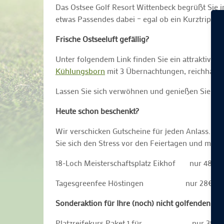
Das Ostsee Golf Resort Wittenbeck begrüßt Sie i
etwas Passendes dabei – egal ob ein Kurztrip ü
Frische Ostseeluft gefällig?
Unter folgendem Link finden Sie ein attraktives
Kühlungsborn
mit 3 Übernachtungen, reichhalti
Lassen Sie sich verwöhnen und genießen Sie Ihr
Heute schon beschenkt?
Wir verschicken Gutscheine für jeden Anlass. G
Sie sich den Stress vor den Feiertagen und mac
18-Loch Meisterschaftsplatz Eikhof n
Tagesgreenfee Höstingen nur 28€ s
Sonderaktion für Ihre (noch) nicht golfenden Fr
Platzreifekurs Paket 1 für nur 