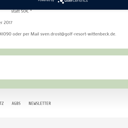
Powered by
tatt 50€ *
er 2017
 41090 oder per Mail sven.drost@golf-resort-wittenbeck.de.
TZ
AGBS
NEWSLETTER