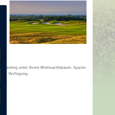
Golf-Feeling unter Ihrem Weihnachtsbaum. Sparen
ort zur Verfügung: