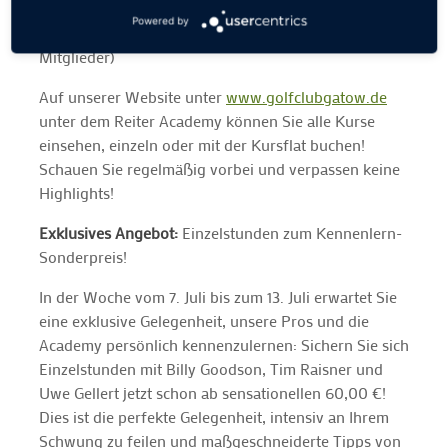
• 20 Einheiten: jetzt nur noch 339€ (289€ Mitglieder)
Powered by
• 20 Einheiten für Schüler & Studierende: 269€ (229€
Mitglieder)
Auf unserer Website unter
www.golfclubgatow.de
unter dem Reiter Academy können Sie alle Kurse
einsehen, einzeln oder mit der Kursflat buchen!
Schauen Sie regelmäßig vorbei und verpassen keine
Highlights!
Exklusives Angebot:
Einzelstunden zum Kennenlern-
Sonderpreis!
In der Woche vom 7. Juli bis zum 13. Juli erwartet Sie
eine exklusive Gelegenheit, unsere Pros und die
Academy persönlich kennenzulernen: Sichern Sie sich
Einzelstunden mit Billy Goodson, Tim Raisner und
Uwe Gellert jetzt schon ab sensationellen 60,00 €!
Dies ist die perfekte Gelegenheit, intensiv an Ihrem
Schwung zu feilen und maßgeschneiderte Tipps von